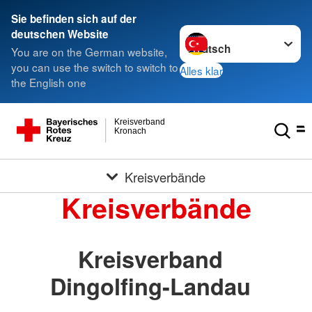
Sie befinden sich auf der
Sprache wechseln zu
deutschen Website
You are on the German website,
you can use the switch to switch to
Alles klar
the English one
Kreisverband
Kronach
Kreisverbände
Kreisverbände
Kreisverband
Dingolfing-Landau