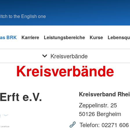
tch to the English one
as BRK
Karriere
Leistungsbereiche
Kurse
Lebensqua
Kreisverbände
Kreisverbände
rft e.V.
Kreisverband Rhein
Zeppelinstr. 25
50126
Bergheim
Telefon:
02271 606