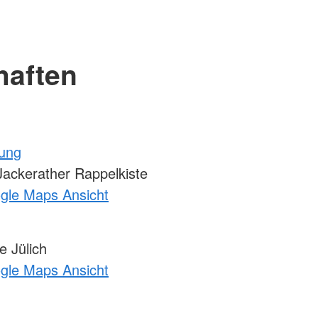
haften
tung
ackerather Rappelkiste
ogle Maps Ansicht
 Jülich
ogle Maps Ansicht