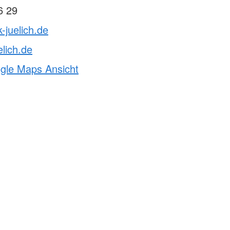
6 29
-juelich.de
elich.de
ogle Maps Ansicht