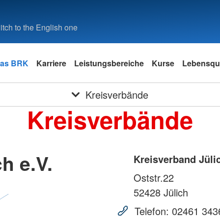
tch to the English one
as BRK
Karriere
Leistungsbereiche
Kurse
Lebensqua
Kreisverbände
Kreisverbände
h e.V.
Kreisverband Jülic
Oststr.22
52428
Jülich
Telefon:
02461 343