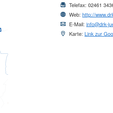
Telefax:
02461 343
Web:
http://www.drk
E-Mail:
info@drk-ju
Karte:
Link zur Go