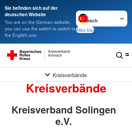
Sie befinden sich auf der
Sprache wechseln zu
deutschen Website
You are on the German website,
you can use the switch to switch to
Alles klar
the English one
Kreisverband
Kronach
Kreisverbände
Kreisverbände
Kreisverband Solingen
e.V.