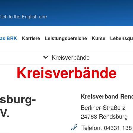
tch to the English one
as BRK
Karriere
Leistungsbereiche
Kurse
Lebensqua
Kreisverbände
Kreisverbände
sburg-
Kreisverband Rend
Berliner Straße 2
V.
24768
Rendsburg
Telefon:
04331 138