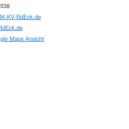
 538
RK-KV-RdEck.de
RdEck.de
ogle Maps Ansicht