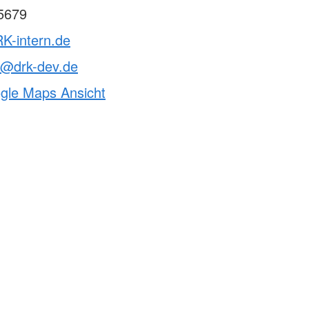
5679
K-intern.de
t@drk-dev.de
ogle Maps Ansicht