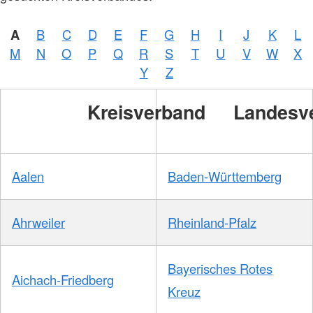
A
B
C
D
E
F
G
H
I
J
K
L
M
N
O
P
Q
R
S
T
U
V
W
X
Y
Z
Kreisverband
Landesv
Aalen
Baden-Württemberg
Ahrweiler
Rheinland-Pfalz
Bayerisches Rotes
Aichach-Friedberg
Kreuz