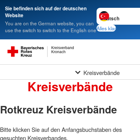
Sie befinden sich auf der deutschen
Sprache wechseln 
Website
You are on the German website, you can
Alles klar
use the switch to switch to the English one
Kreisverband
Kronach
Kreisverbände
Kreisverbände
Rotkreuz Kreisverbände
Bitte klicken Sie auf den Anfangsbuchstaben des
gesuchten Kreisverbandes.