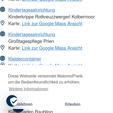
Kindertageseinrichtung
Kinderkrippe Rotkreuzzwergerl Kolbermoor
Karte:
Link zur Google Maps Ansicht
Kindertageseinrichtung
Großtagespflege Prien
Karte:
Link zur Google Maps Ansicht
Kleidercontainer
Karte:
Link zur Google Maps Ansicht
Kleiderläden
Diese Webseite verwendet Matomo/Piwik,
Kleiderladen Bad Endorf
um die Bedienfreundlichkeit zu erhöhen.
Karte:
Link zur Google Maps Ansicht
Weitere Informationen
Kleiderläden
Ablehnen
Erlauben
Cookie
Kleiderladen Raubling
Einstellung