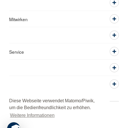
Mitwirken
Service
Diese Webseite verwendet Matomo/Piwik,
um die Bedienfreundlichkeit zu erhöhen.
Kontakt
Impressum
Datenschutz
Weitere Informationen
Grundsatzerklärung nach LkSG
HINWEISGEBERPORTAL