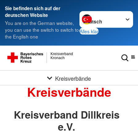
Sie befinden sich auf der
Sprache wechseln zu
deutschen Website
You are on the German website,
you can use the switch to switch to
Alles klar
the English one
Kreisverband
Kronach
Kreisverbände
Kreisverbände
Kreisverband Dillkreis
e.V.