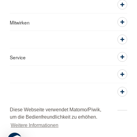
Mitwirken
Service
Diese Webseite verwendet Matomo/Piwik,
um die Bedienfreundlichkeit zu erhöhen.
Kontakt
Impressum
Datenschutz
Weitere Informationen
Grundsatzerklärung nach LkSG
HINWEISGEBERPORTAL