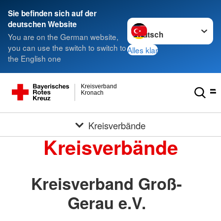
Sie befinden sich auf der
Sprache wechseln zu
deutschen Website
You are on the German website,
you can use the switch to switch to
Alles klar
the English one
Kreisverband
Kronach
Kreisverbände
Kreisverbände
Kreisverband Groß-
Gerau e.V.