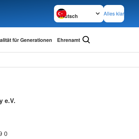
Sprache wechseln zu
Alles klar
lität für Generationen
Ehrenamt
y e.V.
9 0