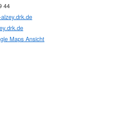
9 44
-alzey.drk.de
ey.drk.de
ogle Maps Ansicht