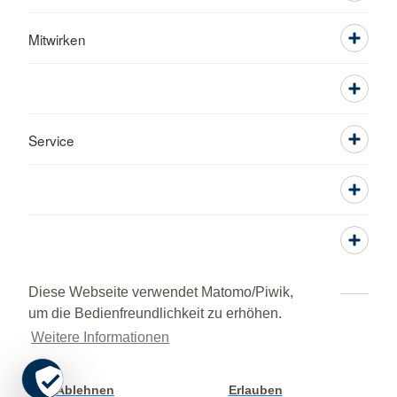
Mitwirken
Service
Diese Webseite verwendet Matomo/Piwik,
um die Bedienfreundlichkeit zu erhöhen.
Kontakt
Impressum
Datenschutz
Weitere Informationen
Grundsatzerklärung nach LkSG
HINWEISGEBERPORTAL
© 2026 Kreisverband Kronach
Ablehnen
Erlauben