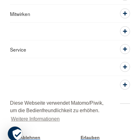
Mitwirken
Service
Diese Webseite verwendet Matomo/Piwik,
um die Bedienfreundlichkeit zu erhöhen.
Kontakt
Impressum
Datenschutz
Weitere Informationen
Grundsatzerklärung nach LkSG
HINWEISGEBERPORTAL
© 2026 Kreisverband Kronach
Ablehnen
Erlauben