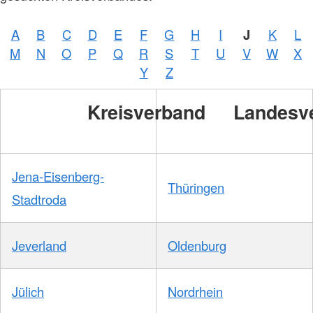
A
B
C
D
E
F
G
H
I
J
K
L
M
N
O
P
Q
R
S
T
U
V
W
X
Y
Z
Kreisverband
Landesv
Jena-Eisenberg-
Thüringen
Stadtroda
Jeverland
Oldenburg
Jülich
Nordrhein