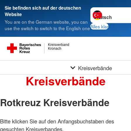
Sie befinden sich auf der deutschen
Sprache wechseln 
Website
You are on the German website, you can
Alles klar
use the switch to switch to the English one
Kreisverband
Kronach
Kreisverbände
Kreisverbände
Rotkreuz Kreisverbände
Bitte klicken Sie auf den Anfangsbuchstaben des
gesuchten Kreisverbandes.