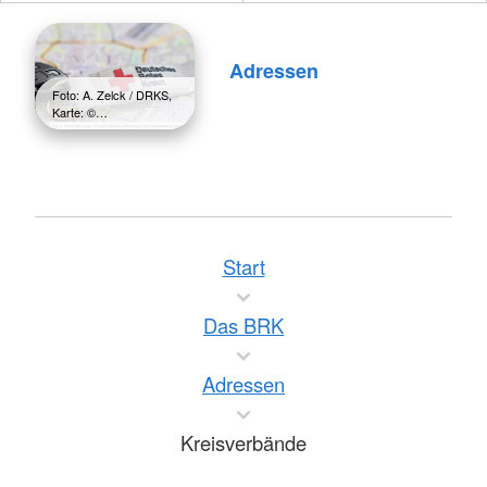
Adressen
Foto: A. Zelck / DRKS,
Karte: ©…
Start
Das BRK
Adressen
Kreisverbände