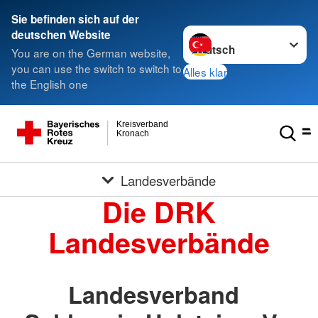
Sie befinden sich auf der
Sprache wechseln zu
deutschen Website
You are on the German website,
you can use the switch to switch to
Alles klar
the English one
Kreisverband
Kronach
Landesverbände
Die DRK
Landesverbände
Landesverband