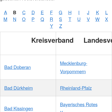
A
B
C
D
E
F
G
H
I
J
K
L
M
N
O
P
Q
R
S
T
U
V
W
X
Y
Z
Kreisverband
Landesv
Mecklenburg-
Bad Doberan
Vorpommern
Bad Dürkheim
Rheinland-Pfalz
Bayerisches Rotes
Bad Kissingen