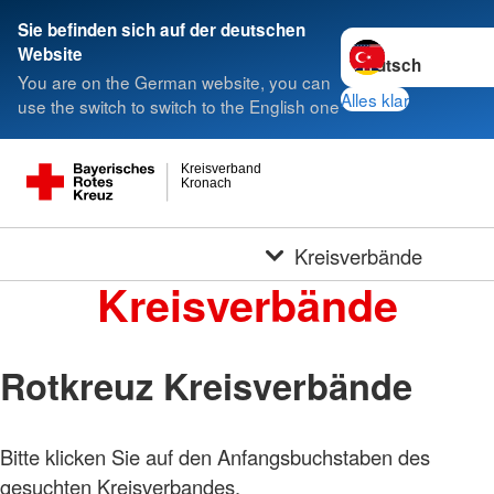
Sie befinden sich auf der deutschen
Sprache wechseln 
Website
You are on the German website, you can
Alles klar
use the switch to switch to the English one
Kreisverband
Kronach
Kreisverbände
Kreisverbände
Rotkreuz Kreisverbände
Bitte klicken Sie auf den Anfangsbuchstaben des
gesuchten Kreisverbandes.