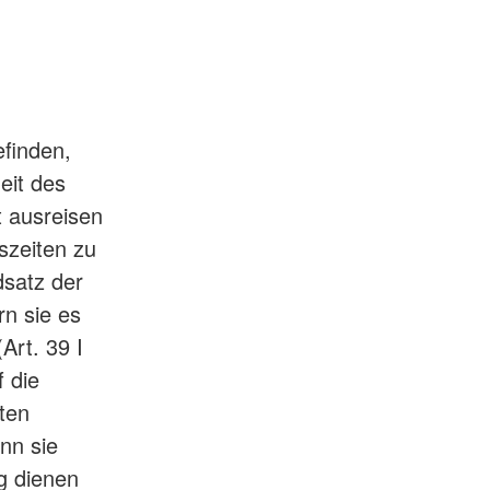
efinden,
eit des
t ausreisen
nszeiten zu
dsatz der
rn sie es
Art. 39 I
 die
ten
enn sie
ng dienen