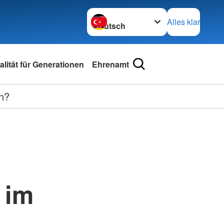
Sprache wechseln zu
Alles klar
lität für Generationen
Ehrenamt
ln?
 im