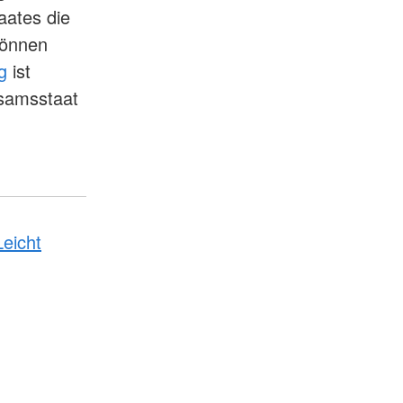
aates die
können
g
ist
rsamsstaat
Leicht