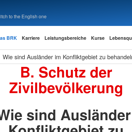
tch to the English one
as BRK
Karriere
Leistungsbereiche
Kurse
Lebensqua
Wie sind Ausländer im Konfliktgebiet zu behande
B. Schutz der
Zivilbevölkerung
 Wie sind Ausländer
Konfliktgebiet zu