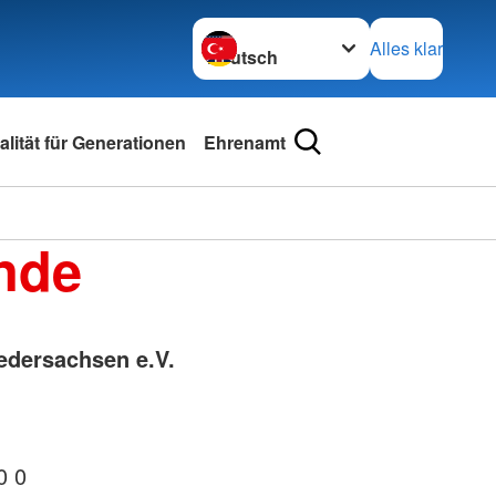
Sprache wechseln zu
Alles klar
lität für Generationen
Ehrenamt
nde
edersachsen e.V.
0 0