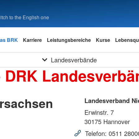
tch to the English one
as BRK
Karriere
Leistungsbereiche
Kurse
Lebensqua
Landesverbände
e DRK Landesverbä
rsachsen
Landesverband Ni
Erwinstr. 7
30175
Hannover
Telefon:
0511 2800