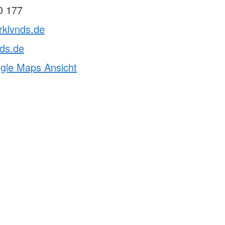
0 177
rklvnds.de
ds.de
ogle Maps Ansicht