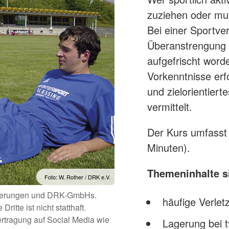
zuziehen oder mute
Bei einer Sportver
Überanstrengung i
aufgefrischt worde
Vorkenntnisse erf
und zielorientiert
vermittelt.
Der Kurs umfasst 
Minuten).
Themeninhalte s
Foto: W. Rother / DRK e.V.
iederungen und DRK-GmbHs.
häufige Verlet
itte ist nicht statthaft.
ertragung auf Social Media wie
Lagerung bei 