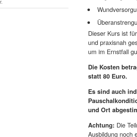
r.
Wundversorgu
Überanstrengu
Dieser Kurs ist fü
und praxisnah ges
um im Ernstfall gu
Die Kosten betra
statt 80 Euro.
Es sind auch ind
Pauschalkonditi
und Ort abgestim
Achtung:
Die Tei
Ausbildung noch ei