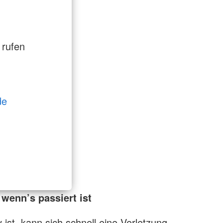
 rufen
de
 wenn’s passiert ist
v ist, kann sich schnell eine Verletzung