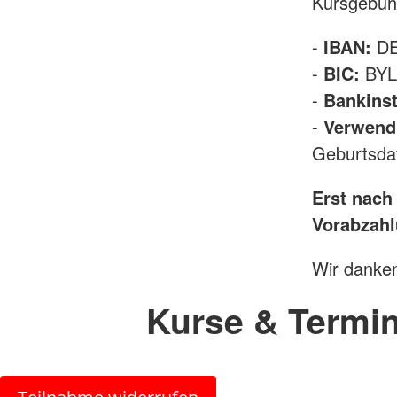
Kursgebüh
-
IBAN:
DE
-
BIC:
BYL
-
Bankinst
-
Verwend
Geburtsda
Erst nach
Vorabzahl
Wir danken
Kurse & Termi