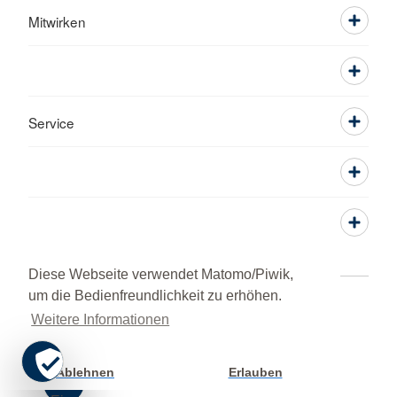
Mitwirken
Service
Diese Webseite verwendet Matomo/Piwik,
um die Bedienfreundlichkeit zu erhöhen.
Kontakt
Impressum
Datenschutz
Weitere Informationen
Grundsatzerklärung nach LkSG
HINWEISGEBERPORTAL
© 2026 Kreisverband Kronach
Ablehnen
Erlauben
Cookie