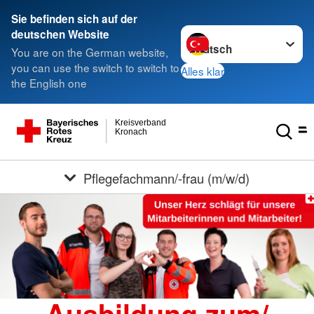
Sie befinden sich auf der
Sprache wechseln zu
deutschen Website
You are on the German website,
you can use the switch to switch to
Alles klar
the English one
Kreisverband
Kronach
Pflegefachmann/-frau (m/w/d)
Ausbildung zum/