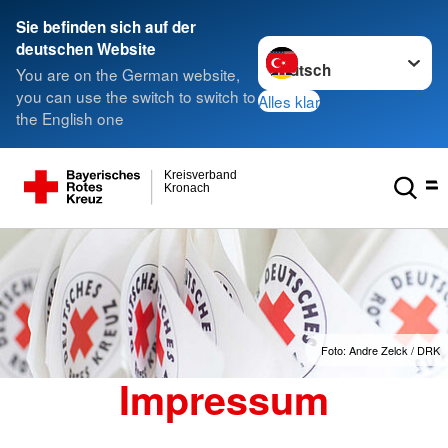
Sie befinden sich auf der
Sprache wechseln zu
deutschen Website
You are on the German website,
you can use the switch to switch to
Alles klar
the English one
Kreisverband
Kronach
Foto: Andre Zelck / DRK
Impressum