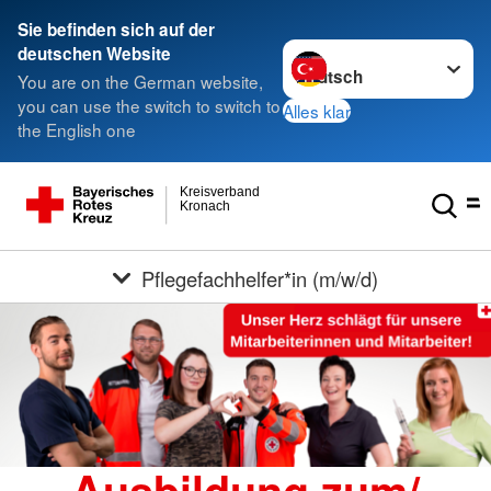
Sie befinden sich auf der
Sprache wechseln zu
deutschen Website
You are on the German website,
you can use the switch to switch to
Alles klar
the English one
Kreisverband
Kronach
Pflegefachhelfer*in (m/w/d)
Ausbildung zum/