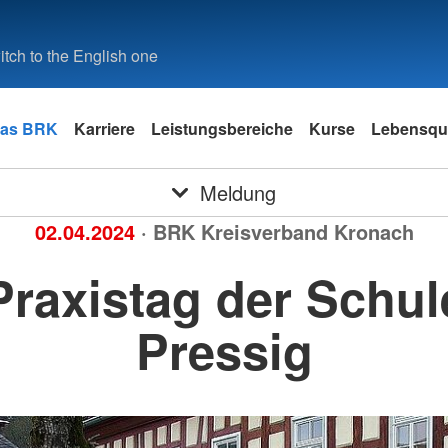
tch to the English one
as BRK
Karriere
Leistungsbereiche
Kurse
Lebensqua
Meldung
02.04.2024
· BRK Kreisverband Kronach
Praxistag der Schul
Pressig