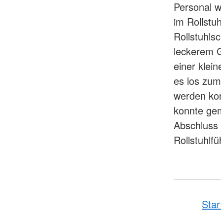
Personal 
im Rollstu
Rollstuhls
leckerem 
einer klei
es los zum
werden kon
konnte ge
Abschluss 
Rollstuhlfü
Star