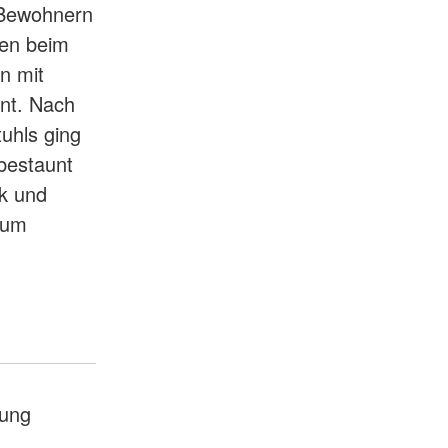
 Bewohnern
ten beim
n mit
nt. Nach
tuhls ging
bestaunt
ck und
Zum
ung