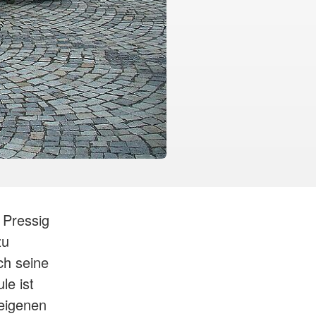
 Pressig
zu
ch seine
le ist
seigenen