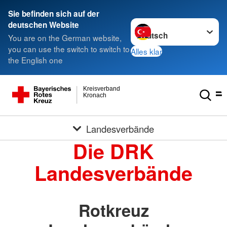
Sie befinden sich auf der
Sprache wechseln zu
deutschen Website
You are on the German website,
you can use the switch to switch to
Alles klar
the English one
Kreisverband
Kronach
Landesverbände
Die DRK
Landesverbände
Rotkreuz