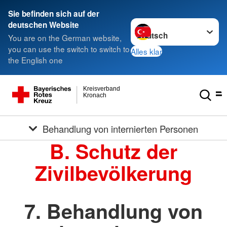
Sie befinden sich auf der
Sprache wechseln zu
deutschen Website
You are on the German website,
you can use the switch to switch to
Alles klar
the English one
Kreisverband
Kronach
Behandlung von internierten Personen
B. Schutz der
Zivilbevölkerung
7. Behandlung von