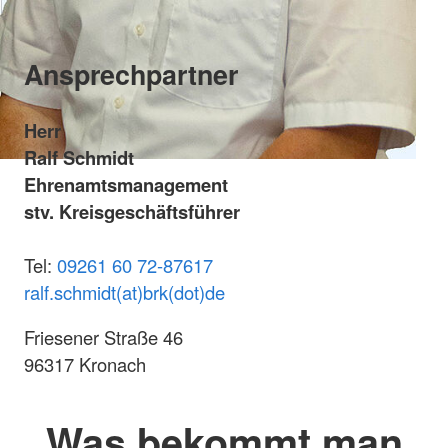
Ansprechpartner
Herr
Ralf Schmidt
Ehrenamtsmanagement
stv. Kreisgeschäftsführer
Tel:
09261 60 72-87617
ralf.schmidt(at)brk(dot)de
Friesener Straße 46
96317 Kronach
Was bekommt man