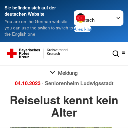
Sie befinden sich auf der
Sprache wechseln zu
deutschen Website
You are on the German website,
you can use the switch to switch to
Alles klar
the English one
Kreisverband
Kronach
Meldung
04.10.2023
· Seniorenheim Ludwigsstadt
Reiselust kennt kein
Alter