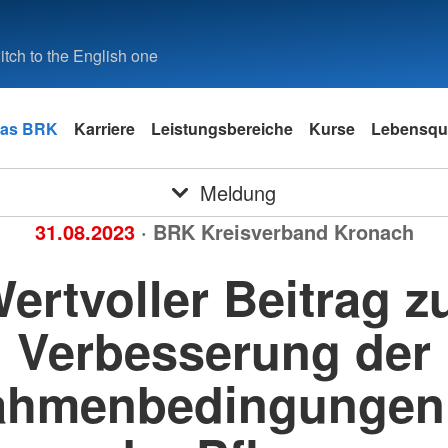
tch to the English one
as BRK
Karriere
Leistungsbereiche
Kurse
Lebensqua
Meldung
31.08.2023
· BRK Kreisverband Kronach
ertvoller Beitrag z
Verbesserung der
ahmenbedingungen 