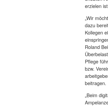
erzielen ist
„Wir möcht
dazu berei
Kollegen e
einspringen
Roland Bei
Überbelast
Pflege füh
bzw. Verei
arbeitgebe
beitragen.
„Beim digi
Ampelanzei