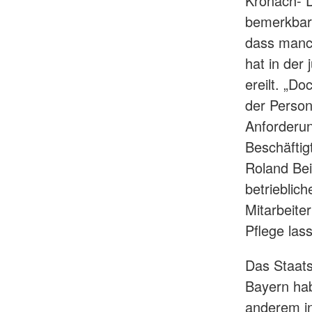
Kronach- D
bemerkbar.
dass manch
hat in der
ereilt. „D
der Perso
Anforderun
Beschäftig
Roland Bei
betrieblic
Mitarbeite
Pflege las
Das Staats
Bayern hab
anderem in