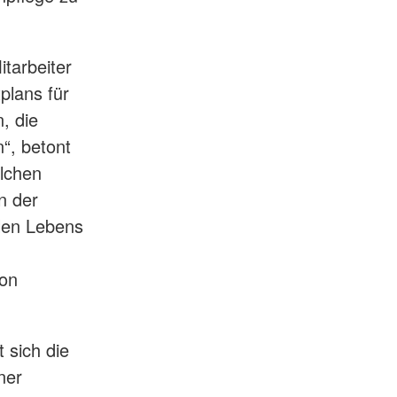
tarbeiter
plans für
, die
n“, betont
olchen
n der
alen Lebens
ion
 sich die
ner