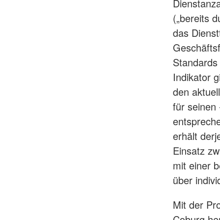
Dienstanza
(„bereits 
das Dienst
Geschäftsf
Standards 
Indikator 
den aktuel
für seinen 
entspreche
erhält derj
Einsatz zw
mit einer
über indiv
Mit der Pr
Coburg her