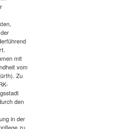
r
kten,
 der
derführend
t.
hmen mit
undheit vom
ürth). Zu
BRK-
gsstadt
durch den
ung in der
enpflege zu