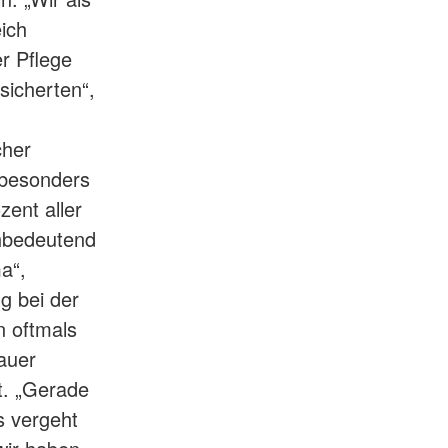
ich
r Pflege
sicherten“,
cher
h besonders
zent aller
chbedeutend
a“,
g bei der
n oftmals
auer
t. „Gerade
s vergeht