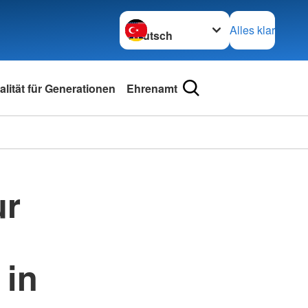
Sprache wechseln zu
Alles klar
lität für Generationen
Ehrenamt
ur
in