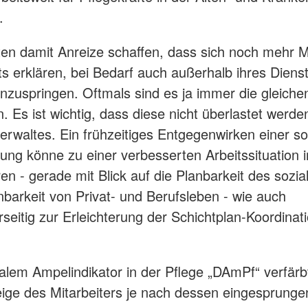
.
en damit Anreize schaffen, dass sich noch mehr Mi
ts erklären, bei Bedarf auch außerhalb ihres Dienst
inzuspringen. Oftmals sind es ja immer die gleichen
. Es ist wichtig, dass diese nicht überlastet werde
erwaltes. Ein frühzeitiges Entgegenwirken einer s
ung könne zu einer verbesserten Arbeitssituation i
ren - gerade mit Blick auf die Planbarkeit des sozi
nbarkeit von Privat- und Berufsleben - wie auch
rseitig zur Erleichterung der Schichtplan-Koordinat
talem Ampelindikator in der Pflege „DAmPf“ verfärbt
ge des Mitarbeiters je nach dessen eingesprunge