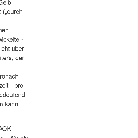
Gelb
t („durch
chen
ickelte -
icht über
ters, der
Kronach
eit - pro
bedeutend
n kann
 AOK
n. „Wir als