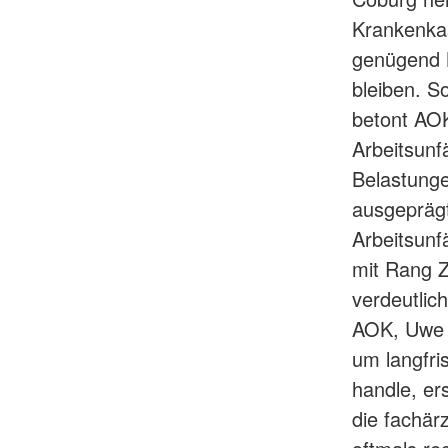
Krankenkas
genügend N
bleiben. S
betont AOK
Arbeitsunf
Belastunge
ausgeprägt
Arbeitsunf
mit Rang Z
verdeutlic
AOK, Uwe L
um langfri
handle, er
die fachär