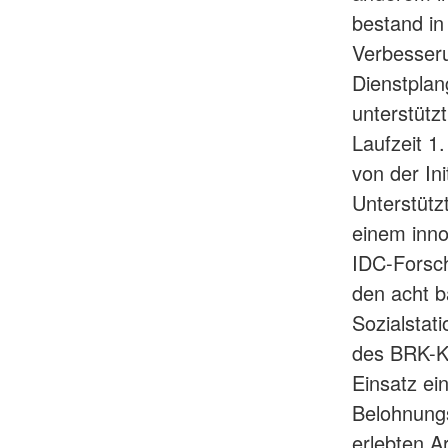
bestand in
Verbesseru
Dienstplan
unterstütz
Laufzeit 
von der In
Unterstütz
einem inno
IDC-Forsch
den acht b
Sozialstat
des BRK-Kr
Einsatz ei
Belohnungs
erlebten A