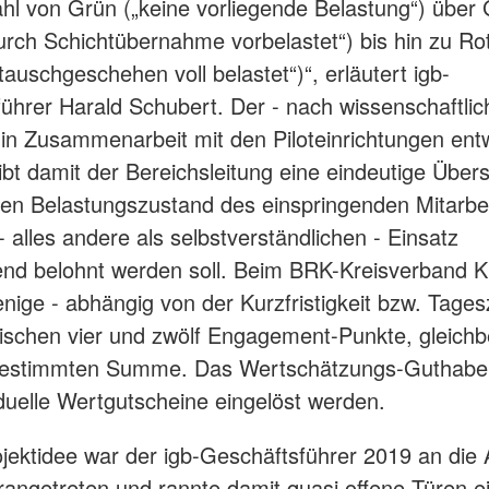
hl von Grün („keine vorliegende Belastung“) über 
durch Schichtübernahme vorbelastet“) bis hin zu Ro
tauschgeschehen voll belastet“)“, erläutert igb-
ührer Harald Schubert. Der - nach wissenschaftli
in Zusammenarbeit mit den Piloteinrichtungen entw
gibt damit der Bereichsleitung eine eindeutige Übers
len Belastungszustand des einspringenden Mitarbei
- alles andere als selbstverständlichen - Einsatz
nd belohnt werden soll. Beim BRK-Kreisverband 
enige - abhängig von der Kurzfristigkeit bzw. Tagesz
ischen vier und zwölf Engagement-Punkte, gleich
 bestimmten Summe. Das Wertschätzungs-Guthabe
iduelle Wertgutscheine eingelöst werden.
ojektidee war der igb-Geschäftsführer 2019 an die
angetreten und rannte damit quasi offene Türen ei