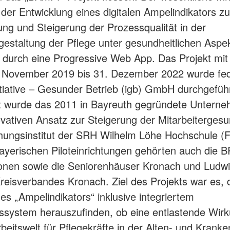
 der Entwicklung eines digitalen Ampelindikators zu
ng und Steigerung der Prozessqualität in der
gestaltung der Pflege unter gesundheitlichen Aspe
t durch eine Progressive Web App. Das Projekt mit
1. November 2019 bis 31. Dezember 2022 wurde fe
itiative – Gesunder Betrieb (igb) GmbH durchgeführ
t wurde das 2011 in Bayreuth gegründete Unterne
vativen Ansatz zur Steigerung der Mitarbeiterges
ungsinstitut der SRH Wilhelm Löhe Hochschule (F
ayerischen Piloteinrichtungen gehörten auch die 
ionen sowie die Seniorenhäuser Kronach und Ludwi
eisverbandes Kronach. Ziel des Projekts war es, 
nes „Ampelindikators“ inklusive integriertem
system herauszufinden, ob eine entlastende Wirk
rbeitswelt für Pflegekräfte in der Alten- und Krank