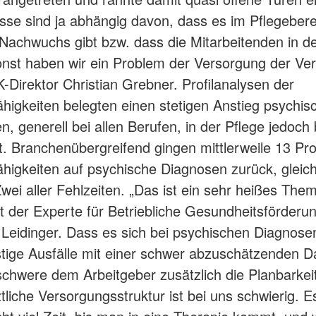
se sind ja abhängig davon, dass es im Pflegebere
achwuchs gibt bzw. dass die Mitarbeitenden in de
onst haben wir ein Problem der Versorgung der Ver
-Direktor Christian Grebner. Profilanalysen der
ähigkeiten belegten einen stetigen Anstieg psychis
n, generell bei allen Berufen, in der Pflege jedoc
. Branchenübergreifend gingen mittlerweile 13 Pro
ähigkeiten auf psychische Diagnosen zurück, glei
wei aller Fehlzeiten. „Das ist ein sehr heißes Them
ht der Experte für Betriebliche Gesundheitsförderun
eidinger. Dass es sich bei psychischen Diagnose
stige Ausfälle mit einer schwer abzuschätzenden D
schwere dem Arbeitgeber zusätzlich die Planbarkei
ztliche Versorgungsstruktur ist bei uns schwierig. E