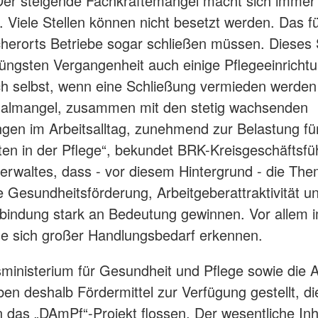
er steigende Fachkräftemangel macht sich immer 
 Viele Stellen können nicht besetzt werden. Das f
erorts Betriebe sogar schließen müssen. Dieses 
 jüngsten Vergangenheit auch einige Pflegeeinricht
och selbst, wenn eine Schließung vermieden werden
nalmangel, zusammen mit den stetig wachsenden
gen im Arbeitsalltag, zunehmend zur Belastung für
ten in der Pflege“, bekundet BRK-Kreisgeschäftsfü
erwaltes, dass - vor diesem Hintergrund - die Th
he Gesundheitsförderung, Arbeitgeberattraktivität u
rbindung stark an Bedeutung gewinnen. Vor allem 
se sich großer Handlungsbedarf erkennen.
ministerium für Gesundheit und Pflege sowie die
en deshalb Fördermittel zur Verfügung gestellt, di
 das „DAmPf“-Projekt flossen. Der wesentliche Inh