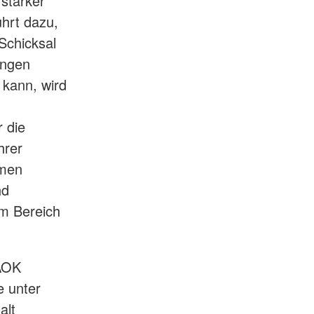
stärker
ührt dazu,
Schicksal
ungen
 kann, wird
 die
hrer
emen
nd
im Bereich
 AOK
e unter
alt