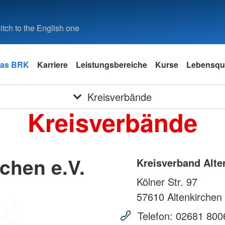
tch to the English one
as BRK
Karriere
Leistungsbereiche
Kurse
Lebensqua
Kreisverbände
Kreisverbände
chen e.V.
Kreisverband Alte
Kölner Str. 97
57610
Altenkirchen
Telefon:
02681 800