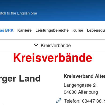
tch to the English one
as BRK
Karriere
Leistungsbereiche
Kurse
Lebensqua
Kreisverbände
Kreisverbände
rger Land
Kreisverband Alte
Langengasse 21
04600
Altenburg
Telefon:
03447 381