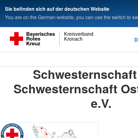
Sie befinden sich auf der deutschen Website
You are on the German website, you can use the switch to swi
Kreisverband
D
Kronach
Schwesternschaft
Schwesternschaft Os
e.V.