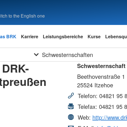
tch to the English one
as BRK
Karriere
Leistungsbereiche
Kurse
Lebensqua
Schwesternschaften
 DRK-
Schwesternschaft
Beethovenstraße 1
tpreußen
25524
Itzehoe
Telefon:
04821 95 
Telefax:
04821 95 
Web:
http://www.dr