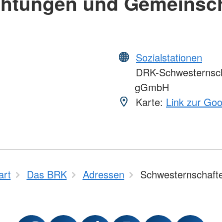
chtungen und Gemeinsc
Sozialstationen
DRK-Schwesternscha
gGmbH
Karte:
Link zur Go
art
Das BRK
Adressen
Schwesternschaft