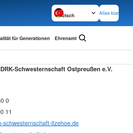
Sprache wechseln zu
Alles klar
lität für Generationen
Ehrenamt
 DRK-Schwesternschaft Ostpreußen e.V.
80 0
80 11
k-schwesternschaft-itzehoe.de