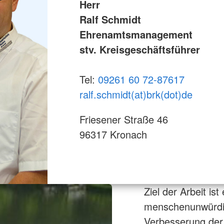
Herr
Ralf Schmidt
Ehrenamtsmanagement
stv. Kreisgeschäftsführer
Tel:
09261 60 72-87617
ralf.schmidt(at)brk(dot)de
Friesener Straße 46
96317 Kronach
Ziel der Arbeit is
menschenunwürdige
Verbesserung der i