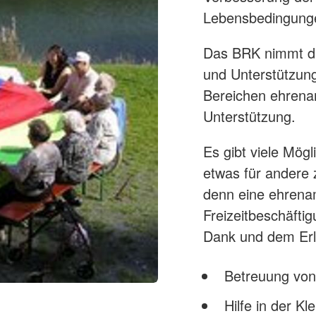
Lebensbedingunge
Das BRK nimmt die
und Unterstützung
Bereichen ehrena
Unterstützung.
Es gibt viele Mög
etwas für andere z
denn eine ehrenam
Freizeitbeschäfti
Dank und dem Erl
Betreuung vo
Hilfe in der K