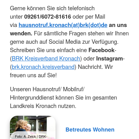
Gerne können Sie sich telefonisch
unter
09261/6072-81616
oder per Mail
via
hausnotruf.kronach(at)brk(dot)de
an uns
wenden.
Für sämtliche Fragen stehen wir Ihnen
gerne auch auf Social Media zur Verfügung.
Schreiben Sie uns einfach eine
Facebook
-
(
BRK Kreisverband Kronach
) oder
Instagram
-
(
brk.kronach.kreisverband
) Nachricht. Wir
freuen uns auf Sie!
Unseren Hausnotruf/ Mobilruf/
Hintergrunddienst können Sie im gesamten
Landkreis Kronach nutzen.
Betreutes Wohnen
Foto: A. Zelck / DRK-