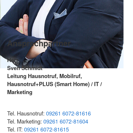
Ansprechpartner
Herr
Sven Schmidt
Leitung Hausnotruf, Mobilruf,
Hausnotruf+PLUS (Smart Home) / IT /
Marketing
Tel. Hausnotruf:
09261 6072-81616
Tel. Marketing:
09261 6072-81604
Tel. IT:
09261 6072-81615