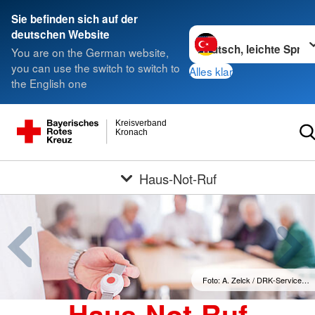
Sie befinden sich auf der
Sprache wechseln zu
deutschen Website
You are on the German website,
you can use the switch to switch to
Alles klar
the English one
Kreisverband
Kronach
Haus-Not-Ruf
Foto: A. Zelck / DRK-Service…
Haus-Not-Ruf