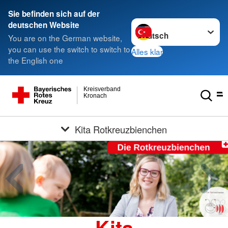
Sie befinden sich auf der
Sprache wechseln zu
deutschen Website
You are on the German website,
you can use the switch to switch to
Alles klar
the English one
Kreisverband
Kronach
Kita Rotkreuzbienchen
Kita