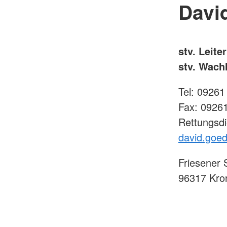
Davi
stv. Leite
stv. Wach
Tel: 0926
Fax: 0926
Rettungsdi
david.goed
Friesener 
96317 Kro