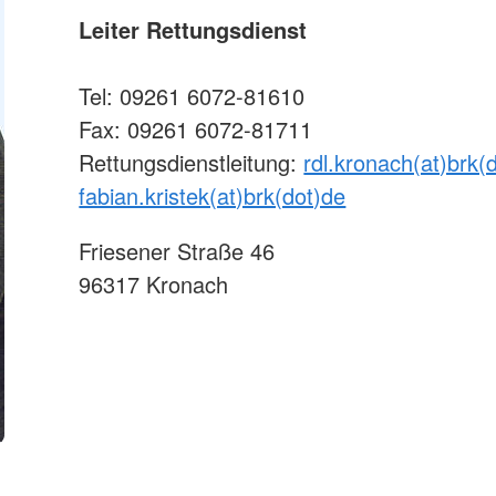
Leiter Rettungsdienst
Tel: 09261 6072-81610
Fax: 09261 6072-81711
Rettungsdienstleitung:
rdl.kronach(at)brk(
fabian.kristek(at)brk(dot)de
Friesener Straße 46
96317 Kronach