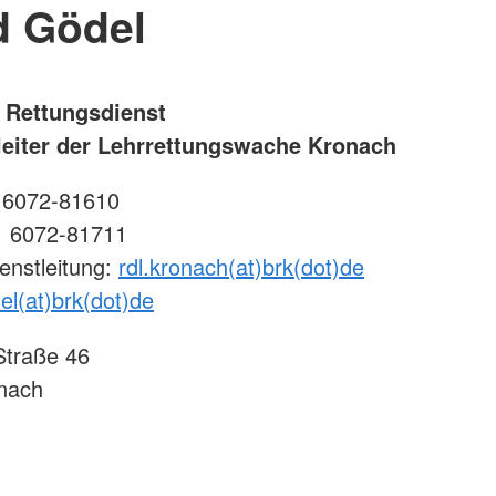
d Gödel
r Rettungsdienst
leiter der Lehrrettungswache Kronach
1 6072-81610
1 6072-81711
enstleitung:
rdl.kronach(at)brk(dot)de
el(at)brk(dot)de
Straße 46
nach