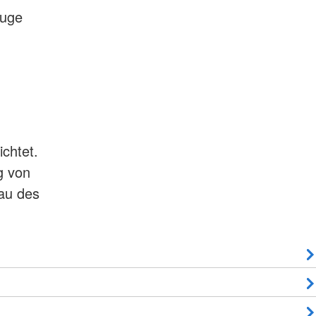
euge
chtet.
g von
au des