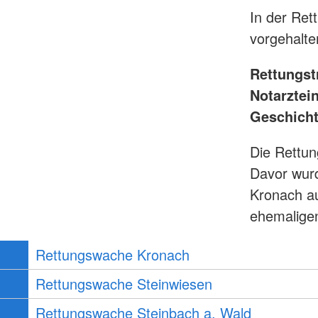
In der Ret
vorgehalte
Rettungs
Notarztei
Geschicht
Die Rettun
Davor wurd
Kronach au
ehemalige
Rettungswache Kronach
Rettungswache Steinwiesen
Rettungswache Steinbach a. Wald