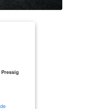
 Pressig
)de