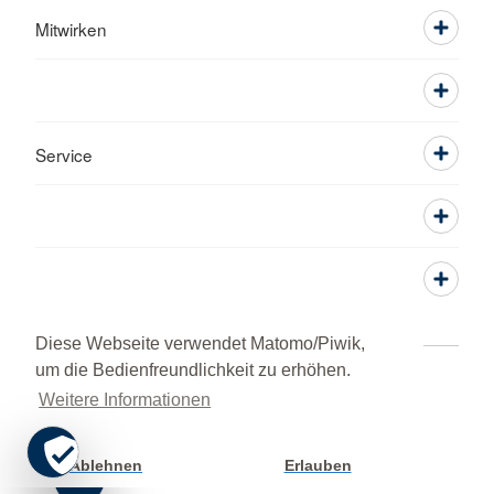
Mitwirken
Service
Diese Webseite verwendet Matomo/Piwik,
um die Bedienfreundlichkeit zu erhöhen.
Kontakt
Impressum
Datenschutz
Weitere Informationen
Grundsatzerklärung nach LkSG
HINWEISGEBERPORTAL
© 2026 Kreisverband Kronach
Ablehnen
Erlauben
Cookie